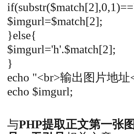
if(substr($match[2],0,1)==
$imgurl=$match[2];
}else{
$imgurl='h'.$match[2];
}
echo "<br>输出图片地址<b
echo $imgurl;
与
PHP提取正文第一张