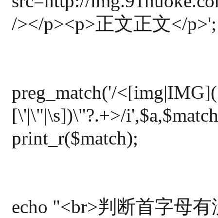
src=http://img.91huoke
/></p><p>正文正文</p>';
preg_match('/<[img|IMG](.*
[\'|\"|\s])\"?.+>/i',$a,$match
print_r($match);
echo "<br>判断首字母有没