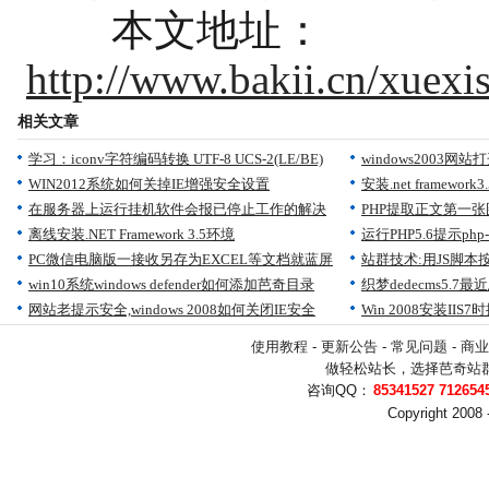
本文地址：
http://www.bakii.cn/xuex
相关文章
学习：iconv字符编码转换 UTF-8 UCS-2(LE/BE)
windows2003网站打开s
WIN2012系统如何关掉IE增强安全设置
安装.net framew
在服务器上运行挂机软件会报已停止工作的解决
PHP提取正文第一
离线安装.NET Framework 3.5环境
运行PHP5.6提示php-cg
PC微信电脑版一接收另存为EXCEL等文档就蓝屏
站群技术:用JS脚
win10系统windows defender如何添加芭奇目录
织梦dedecms5.
网站老提示安全,windows 2008如何关闭IE安全
Win 2008安装II
使用教程
-
更新公告
-
常见问题
-
商业
做轻松站长，选择
芭奇站
咨询QQ：
Copyright 2008 