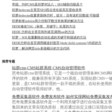
帝国、PHPCMS及织梦对比八：SEO辅助功能及个
织梦dedecms文章页SEO四点优化提高百度收录率
织梦dedecms批量更新静态时，提示：没有该栏目数据 可能缓
存文件
织梦标签infolen简介控制字数没有效果的解决方法
DEDE修改TAG（标签、关键字）长度的方法
DEDE:怎样在文章页和列表页调用tag的方法
织梦：SQL批量删除自动生成的关键字和描述的方法
DEDE怎样在首页调用频道封面页{dede:field:content/}内容的方
法
织梦：解决网页title多级截分的方法代码
推荐专题
站群cms,CMS站群系统,CMS自动管理软件
芭奇站群cms管理系统，它是一个能自动管理各种CMS网
序的软件，能兼容所有开源CMS系统，实现站群CMS一
更新，是CMS站群管理的一款不错的系统，在站长使用的
自动管理软件取得好评。他...
免费采集器软件,免费发布软件,如何实现网站免费采集发
芭奇免费采集器软件是一个利用关键字进行自动采集文章
集回来的文章实现伪原创，然后通过自定义接口实现自动