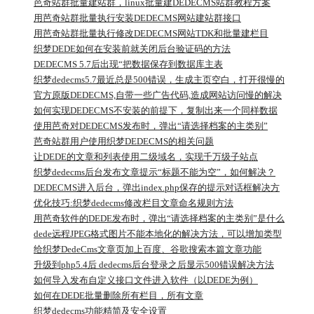
芭奇站群批量建站群，linux批量建DEDECMS站群教程方案
用芭奇站群批量执行安装DEDECMS网站建站群接口
用芭奇站群批量执行修改DEDECMS网站TDK和批量建栏目
织梦DEDE如何在安装前就关闭后台验证码的方法
DEDECMS 5.7后出现“把数据保存到数据库主表
`dede_addonarticle
织梦dedecms5.7最近总是500错误，生成主页空白，打开很慢的
原因
官方原版DEDECMS,自带一些广告代码,造成网站访问慢的解决
如何实现DEDECMS不安装的前提下，复制出来一个同样数据
的新站
使用芭奇对DEDECMS发布时，弹出“请选择档案的主类别”
芭奇站群用户使用织梦DEDECMS的相关问题
让DEDE的文章和列表使用二级域名，实现千万级子站点
织梦dedecms后台发布文章提示“标题不能为空”，如何解决？
DEDECMS进入后台，弹出index.php保存的提示对话框解决方
法
优化技巧:织梦dedecms修改栏目文章命名规则方法
用芭奇软件的DEDE发布时，弹出“请选择档案的主类别”是什么
原因
dede远程JPEG格式图片不能本地化的解决方法，可以增加类型
进去
给织梦DedeCms文章页加上百度、谷歌搜索本篇文章功能
升级到php5.4后 dedecms后台登录之后显示500错误解决方法
如何导入发布自定义接口文件进入软件（以DEDE为例）
如何在DEDE批量删除所有栏目，所有文章
织梦dedecms功能精简及安全设置