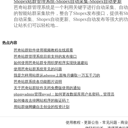
Shopex站群管理系统-Shopex自动采集-Shopex自动更新
芭奇站群管理系统是一个利用关键字进行自动采集、自动
的智能站群采集软件，整合了Shopex发布接口，提供有Sho
自动采集、Shopex自动更新、Shopex自动发布等强大的
让站长们可以轻松地...
热点内容
芭奇站群软件使用视频教程在线观看
芭奇站群管理系统目前支持的发布接口
如何使用芭奇站群专用织梦程序实现快速建站
使用芭奇站群系统常见的问题
我是怎样用站群从adsense上面每月赚取一万五千刀的
芭奇站群系统各功能图片说明
关于芭奇站群软件关闭免费版使用的通知
phpmyadmin管理mysql：如何更改数据库用户名密码，管理员
账号密
如何修改去掉网站程序的验证码？
用站群做网赚自主创业的投资计划
使用教程
-
更新公告
-
常见问题
-
商业